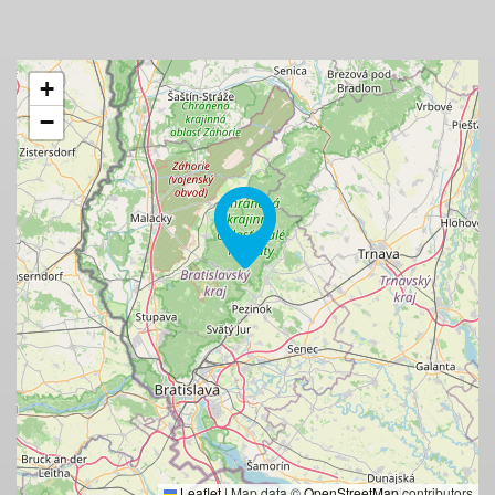
+
−
Leaflet
|
Map data ©
OpenStreetMap
contributors