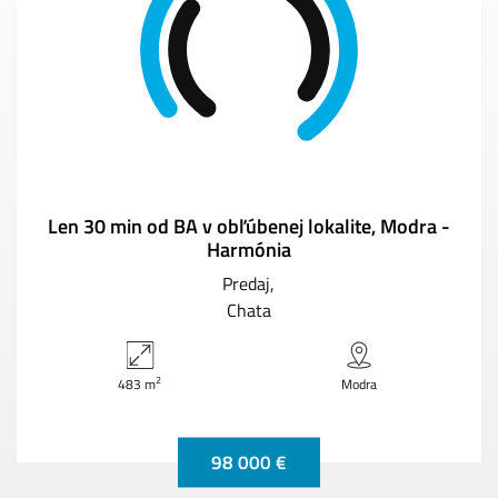
Len 30 min od BA v obľúbenej lokalite, Modra -
Harmónia
Predaj
Chata
2
483 m
Modra
98 000 €