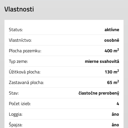
Vlastnosti
Status:
aktívne
Vlastníctvo:
osobné
2
Plocha pozemku:
400 m
Typ zeme:
mierne svahovitá
2
Úžitková plocha:
130 m
2
Zastavaná plocha:
65 m
Stav:
čiastočne prerobený
Počet izieb:
4
Loggia:
áno
Špajza:
áno