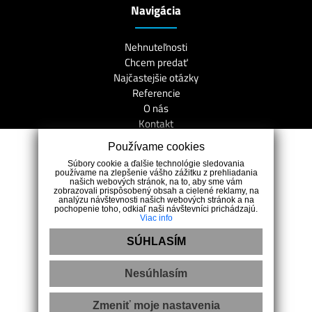
Navigácia
Nehnuteľnosti
Chcem predať
Najčastejšie otázky
Referencie
O nás
Kontakt
Používame cookies
Kontakt
Súbory cookie a ďalšie technológie sledovania
používame na zlepšenie vášho zážitku z prehliadania
našich webových stránok, na to, aby sme vám
Dr.Bodického 419/24, 90001, Modra
zobrazovali prispôsobený obsah a cielené reklamy, na
analýzu návštevnosti našich webových stránok a na
+421 903 708 707
pochopenie toho, odkiaľ naši návštevníci prichádzajú.
Viac info
caputova@remoreality.sk
SÚHLASÍM
Nesúhlasím
Zmeniť moje nastavenia