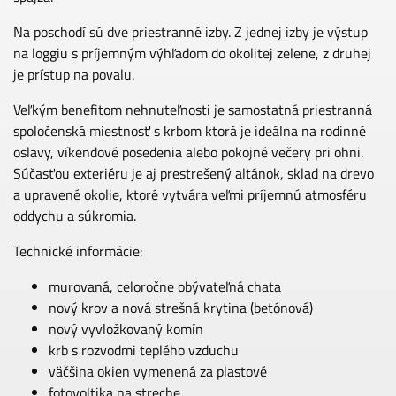
Na poschodí sú dve priestranné izby. Z jednej izby je výstup
na loggiu s príjemným výhľadom do okolitej zelene, z druhej
je prístup na povalu.
Veľkým benefitom nehnuteľnosti je samostatná priestranná
spoločenská miestnosť s krbom ktorá je ideálna na rodinné
oslavy, víkendové posedenia alebo pokojné večery pri ohni.
Súčasťou exteriéru je aj prestrešený altánok, sklad na drevo
a upravené okolie, ktoré vytvára veľmi príjemnú atmosféru
oddychu a súkromia.
Technické informácie:
murovaná, celoročne obývateľná chata
nový krov a nová strešná krytina (betónová)
nový vyvložkovaný komín
krb s rozvodmi teplého vzduchu
väčšina okien vymenená za plastové
fotovoltika na streche