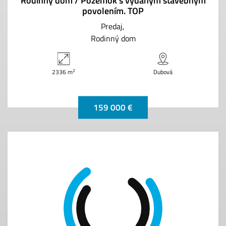
Rodinný dom / Pozemok s vydaným stavebným
povolením. TOP
Predaj
Rodinný dom
2
2336 m
Dubová
159 000 €