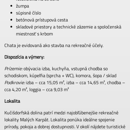
žumpa
súpisné číslo
betónová prístupová cesta
skladové priestory a technické zázemie a spoločenská
miestnosť s krbom
Chata je evidovaná ako stavba na rekreačné účely.
Dispozícia a výmery:
Prízemie:
obývacia izba, kuchyňa, vstupná chodba so
schodiskom, kúpeľňa (sprcha + WC), komora, šopa / sklad
Podkrovie:
izba – cca 15,05 m², izba – cca 14,65 m², chodba –
cca 4,20 m², loggia – cca 9,03 m²
Lokalita
Kučišdorfská dolina patrí medzi najobľúbenejšie rekreačné
lokality Malých Karpát. Lokalita ponúka ideálne spojenie
prírody, pokoja a dobrej dostupnosti. V okolí nájdete turistické