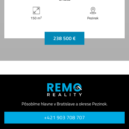
2
150 m
Pezinok
238 500 €
Pôsobíme hlavne v Bratislave a okrese Pezinok.
+421 903 708 707