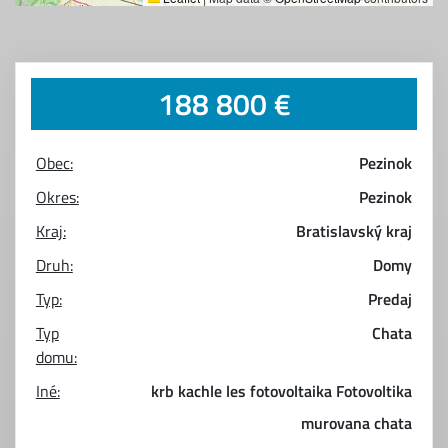
188 800 €
Obec:
Pezinok
Okres:
Pezinok
Kraj:
Bratislavský kraj
Druh:
Domy
Typ:
Predaj
Typ
Chata
domu:
Iné:
krb
kachle
les
fotovoltaika
Fotovoltika
murovana chata