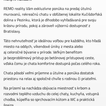
REMO reality Vám exkluzívne ponúka na predaj útulnú
murovanú, rekreačnú chatu v obľúbenej lokalite Kučišdorfská
dolina v Pezinku, ktorá je dlhodobo vyhľadávaná pre svoju
krásnu prírodu, pokoj a zároveň výbornú dostupnosť z
Bratislavy.
Táto nehnuteľnosť je ideálnou voľbou pre každého, kto hľadá
miesto na oddych, víkendové úniky z mesta alebo
aj celoročné bývanie v prírode. Veľkým benefitom
je bezproblémový prístup po betónovej prístupovej ceste,
vďaka čomu je chata komfortne dostupná počas celého roka.
Chata pôsobí veľmi príjemne a útulne a ponúka dostatok
priestoru na relax aj spoločné chvíle s rodinou či priateľmi.
Na prízemí sa nachádza obývacia miestnosť s krbom a
rozvodmi teplého vzduchu do celej chaty, kuchyňa, vstupná
chodba, kúpeľňa so sprchovacím kútom a WC a praktická
špajza.