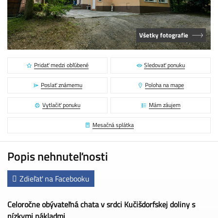
Všetky fotografie
Pridať medzi obľúbené
Sledovať ponuku
Poslať známemu
Poloha na mape
Vytlačiť ponuku
Mám záujem
Mesačná splátka
Popis nehnuteľnosti
Zdieľať na Facebooku
Celoročne obývateľná chata v srdci Kučišdorfskej doliny s
nízkymi nákladmi