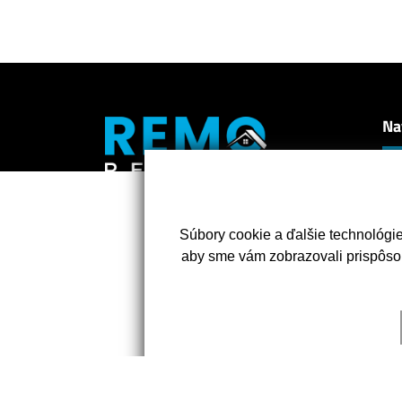
Na
Neh
Ch
Pôsobíme hlavne v Bratislave a
Naj
okrese Pezinok.
Súbory cookie a ďalšie technológi
Ref
aby sme vám zobrazovali prispôso
O n
Kon
+421 903 708 707