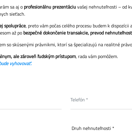
rám sa aj o
profesionálnu prezentáciu
vašej nehnuteľnosti – od kv
nych sieťach.
ej spolupráce
, preto vám počas celého procesu budem k dispozícii
cesom až po
bezpečné dokončenie transakcie, prevod nehnuteľnosti 
m so skúsenými právnikmi, ktorí sa špecializujú na realitné právo
onálnym, ale zároveň ľudským prístupom
, rada vám pomôžem.
 bude vyhovovať.