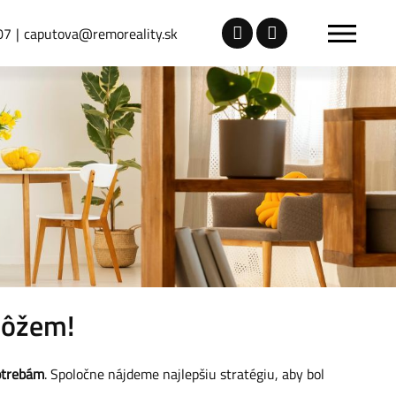
07
caputova@remoreality.sk
môžem!
otrebám
. Spoločne nájdeme najlepšiu stratégiu, aby bol