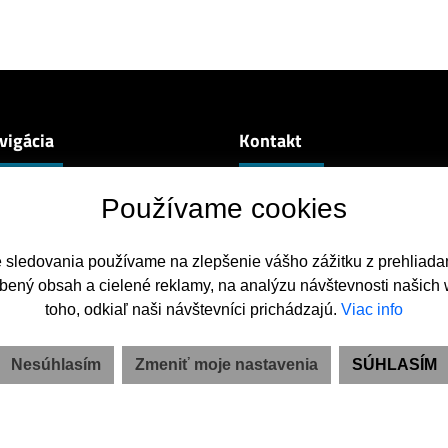
vigácia
Kontakt
nuteľnosti
Dr.Bodického 419/24, 90001,
Používame cookies
cem predať
+421 903 708 707
častejšie otázky
caputova@remoreality.sk
e sledovania používame na zlepšenie vášho zážitku z prehliadan
erencie
bený obsah a cielené reklamy, na analýzu návštevnosti našich
ás
takt
toho, odkiaľ naši návštevníci prichádzajú.
Viac info
Nesúhlasím
Zmeniť moje nastavenia
SÚHLASÍM
Ochrana osobných údajov
|
Pravidlá cookies
webdesign
|
webex.digital