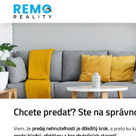
Chcete predať? Ste na správ
Viem, že
predaj nehnuteľnosti je dôležitý krok
, a preto ku 
predaj hladký, efektívny a bez zbytočných starostí.